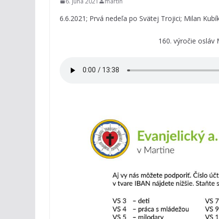
6. júna 2021
martin
6.6.2021; Prvá nedeľa po Svätej Trojici; Milan Kubík
160. výročie oslá