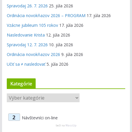
Spravodaj 26. 7. 2026
25. júla 2026
Ordinácia novokňazov 2026 – PROGRAM
17. júla 2026
Vzácne jubileum 105 rokov
17. júla 2026
Nasledovanie Krista
12. júla 2026
Spravodaj 12. 7. 2026
10. júla 2026
Ordinácia novokňazov 2026
9. júla 2026
Učiť sa ≠ nasledovať
5. júla 2026
Kategórie
K
a
t
2
Návštevníci on-line
e
g
beží na
WassUp