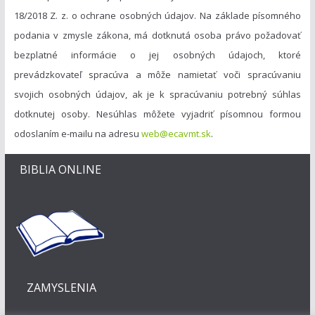
18/2018 Z. z. o ochrane osobných údajov. Na základe písomného
podania v zmysle zákona, má dotknutá osoba právo požadovať
bezplatné informácie o jej osobných údajoch, ktoré
prevádzkovateľ spracúva a môže namietať voči spracúvaniu
svojich osobných údajov, ak je k spracúvaniu potrebný súhlas
dotknutej osoby. Nesúhlas môžete vyjadriť písomnou formou
odoslaním e-mailu na adresu
web@ecavmt.sk
.
BIBLIA ONLINE
ZAMYSLENIA