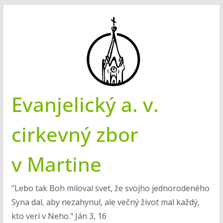
Skip
to
content
Evanjelický a. v.
cirkevný zbor
v Martine
"Lebo tak Boh miloval svet, že svojho jednorodeného
Syna dal, aby nezahynul, ale večný život mal každý,
kto verí v Neho." Ján 3, 16