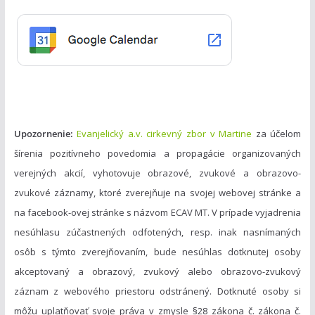
ó
r
i
e
Upozornenie:
Evanjelický a.v. cirkevný zbor v Martine
za účelom
šírenia pozitívneho povedomia a propagácie organizovaných
verejných akcií, vyhotovuje obrazové, zvukové a obrazovo-
zvukové záznamy, ktoré zverejňuje na svojej webovej stránke a
na facebook-ovej stránke s názvom ECAV MT. V prípade vyjadrenia
nesúhlasu zúčastnených odfotených, resp. inak nasnímaných
osôb s týmto zverejňovaním, bude nesúhlas dotknutej osoby
akceptovaný a obrazový, zvukový alebo obrazovo-zvukový
záznam z webového priestoru odstránený. Dotknuté osoby si
môžu uplatňovať svoje práva v zmysle §28 zákona č. zákona č.