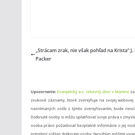
„Strácam zrak, nie však pohľad na Krista“ J. I
Packer
Upozornenie:
Evanjelický a.v. cirkevný zbor v Martine
za
zvukové záznamy, ktoré zverejňuje na svojej webovej
nasnímaných osôb s týmto zverejňovaním, bude nesú
Dotknuté osoby si môžu uplatňovať svoje práva v zmysl
osoba právo požadovať bezplatné informácie o jej oso
potrebný súhlas dotknutej osoby. Nesúhlas môžete vyja