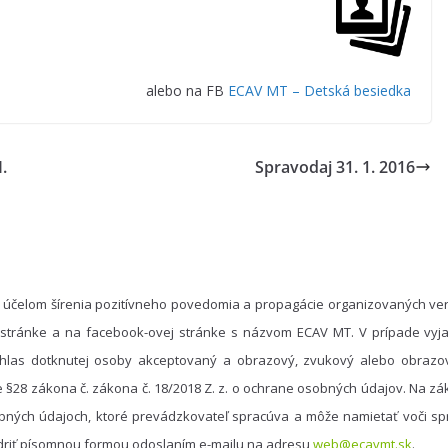
alebo na FB
ECAV MT – Detská besiedka
.
Spravodaj 31. 1. 2016
 účelom šírenia pozitívneho povedomia a propagácie organizovaných ver
 stránke a na facebook-ovej stránke s názvom ECAV MT. V prípade vyja
hlas dotknutej osoby akceptovaný a obrazový, zvukový alebo obrazo
e §28 zákona č. zákona č. 18/2018 Z. z. o ochrane osobných údajov. Na 
bných údajoch, ktoré prevádzkovateľ spracúva a môže namietať voči spr
driť písomnou formou odoslaním e-mailu na adresu
web@ecavmt.sk
.