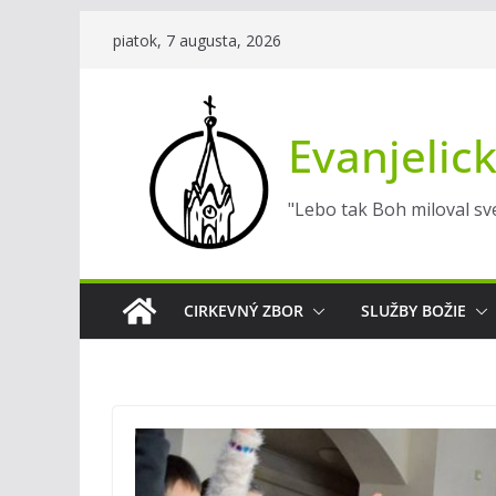
Skip
piatok, 7 augusta, 2026
to
content
Evanjelick
"Lebo tak Boh miloval sve
CIRKEVNÝ ZBOR
SLUŽBY BOŽIE