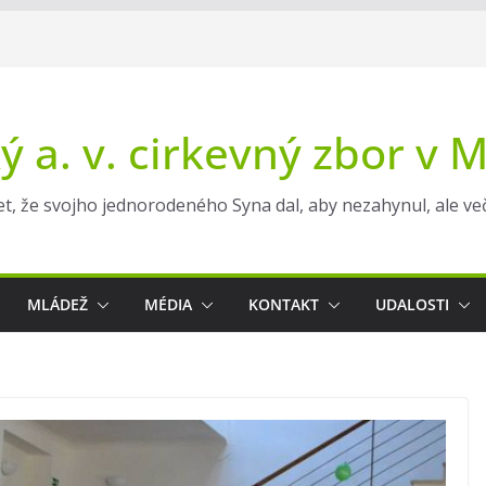
ý a. v. cirkevný zbor v 
t, že svojho jednorodeného Syna dal, aby nezahynul, ale večn
MLÁDEŽ
MÉDIA
KONTAKT
UDALOSTI