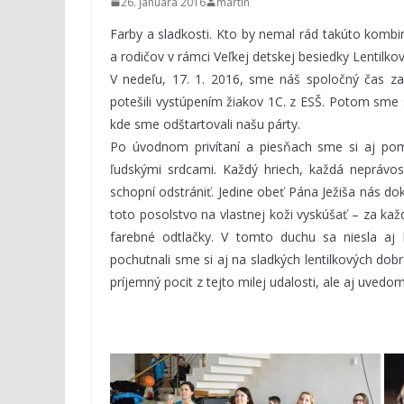
26. januára 2016
martin
Farby a sladkosti. Kto by nemal rád takúto kombin
a rodičov v rámci Veľkej detskej besiedky Lentilkov
V nedeľu, 17. 1. 2016, sme náš spoločný čas 
potešili vystúpením žiakov 1C. z ESŠ. Potom sme s
kde sme odštartovali našu párty.
Po úvodnom privítaní a piesňach sme si aj pomo
ľudskými srdcami. Každý hriech, každá neprávo
schopní odstrániť. Jedine obeť Pána Ježiša nás dok
toto posolstvo na vlastnej koži vyskúšať – za každ
farebné odtlačky. V tomto duchu sa niesla aj k
pochutnali sme si aj na sladkých lentilkových dobr
príjemný pocit z tejto milej udalosti, ale aj uved