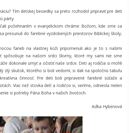
áciu? Tím detskej besiedky sa preto rozhodol pripraviť pre deti
ú párty.
začali požehnaním v evanjelickom chráme Božom, kde sme sa
a presunuli do farebne vyzdobených priestorov Biblickej školy,
cou farieb na vlastnej koži pripomenuli ako je to s našimi
sť spôsobuje na našom srdci škvrny, ktoré my sami nie sme
áže dokonale umyť a očistiť naše srdce. Deti aj rodičia si mohli
ý zlý skutok, ktorého si boli vedomí, si dali na spoločnú tabuľu
reatívna činnosť. Pre deti boli pripravené farebné súťaže a
otách. Viac než stovka detí a rodičov si, veríme, odniesla nielen
omenie si potreby Pána Boha v našich životoch.
Aďka Hybenová