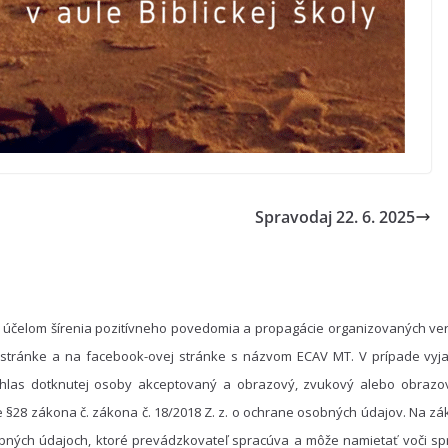
Spravodaj 22. 6. 2025
 účelom šírenia pozitívneho povedomia a propagácie organizovaných ver
 stránke a na facebook-ovej stránke s názvom ECAV MT. V prípade vyja
hlas dotknutej osoby akceptovaný a obrazový, zvukový alebo obrazo
e §28 zákona č. zákona č. 18/2018 Z. z. o ochrane osobných údajov. Na 
bných údajoch, ktoré prevádzkovateľ spracúva a môže namietať voči spr