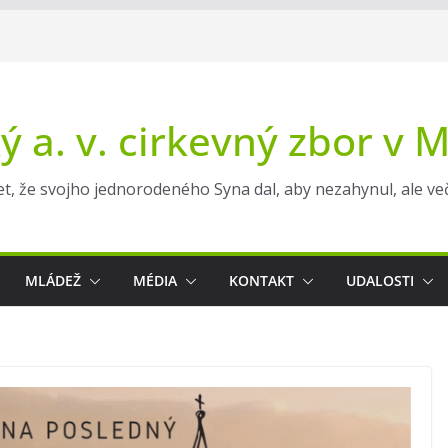
ý a. v. cirkevný zbor v 
t, že svojho jednorodeného Syna dal, aby nezahynul, ale večn
MLÁDEŽ
MÉDIA
KONTAKT
UDALOSTI