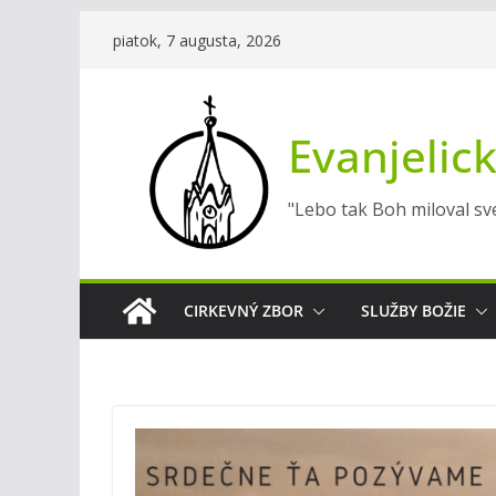
Skip
piatok, 7 augusta, 2026
to
content
Evanjelick
"Lebo tak Boh miloval sve
CIRKEVNÝ ZBOR
SLUŽBY BOŽIE