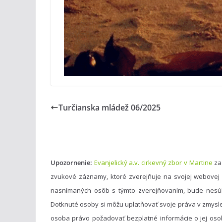
Turčianska mládež 06/2025
Upozornenie:
Evanjelický a.v. cirkevný zbor v Martine
za
zvukové záznamy, ktoré zverejňuje na svojej webovej
nasnímaných osôb s týmto zverejňovaním, bude nesú
Dotknuté osoby si môžu uplatňovať svoje práva v zmysl
osoba právo požadovať bezplatné informácie o jej oso