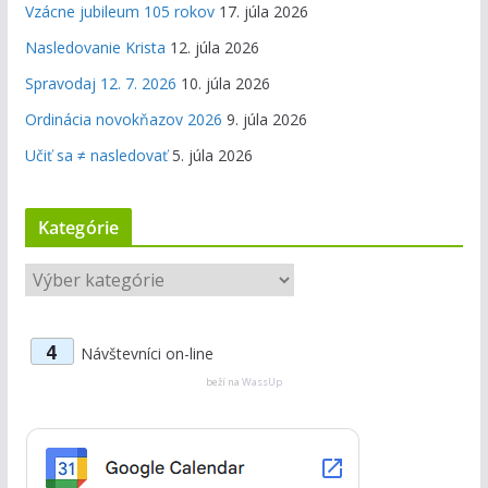
Vzácne jubileum 105 rokov
17. júla 2026
Nasledovanie Krista
12. júla 2026
Spravodaj 12. 7. 2026
10. júla 2026
Ordinácia novokňazov 2026
9. júla 2026
Učiť sa ≠ nasledovať
5. júla 2026
Kategórie
K
a
t
4
Návštevníci on-line
e
g
beží na
WassUp
ó
r
i