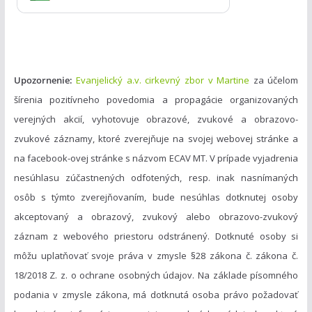
e
Upozornenie:
Evanjelický a.v. cirkevný zbor v Martine
za účelom
šírenia pozitívneho povedomia a propagácie organizovaných
verejných akcií, vyhotovuje obrazové, zvukové a obrazovo-
zvukové záznamy, ktoré zverejňuje na svojej webovej stránke a
na facebook-ovej stránke s názvom ECAV MT. V prípade vyjadrenia
nesúhlasu zúčastnených odfotených, resp. inak nasnímaných
osôb s týmto zverejňovaním, bude nesúhlas dotknutej osoby
akceptovaný a obrazový, zvukový alebo obrazovo-zvukový
záznam z webového priestoru odstránený. Dotknuté osoby si
môžu uplatňovať svoje práva v zmysle §28 zákona č. zákona č.
18/2018 Z. z. o ochrane osobných údajov. Na základe písomného
podania v zmysle zákona, má dotknutá osoba právo požadovať