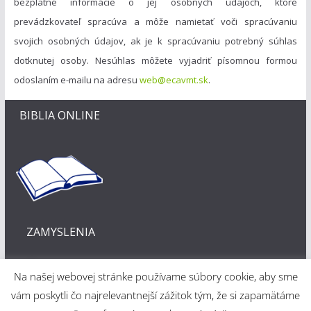
bezplatné informácie o jej osobných údajoch, ktoré
prevádzkovateľ spracúva a môže namietať voči spracúvaniu
svojich osobných údajov, ak je k spracúvaniu potrebný súhlas
dotknutej osoby. Nesúhlas môžete vyjadriť písomnou formou
odoslaním e-mailu na adresu
web@ecavmt.sk
.
BIBLIA ONLINE
ZAMYSLENIA
Na našej webovej stránke používame súbory cookie, aby sme
vám poskytli čo najrelevantnejší zážitok tým, že si zapamätáme