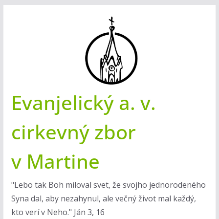
Skip
to
content
Evanjelický a. v.
cirkevný zbor
v Martine
"Lebo tak Boh miloval svet, že svojho jednorodeného
Syna dal, aby nezahynul, ale večný život mal každý,
kto verí v Neho." Ján 3, 16