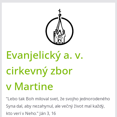
Skip
to
content
Evanjelický a. v.
cirkevný zbor
v Martine
"Lebo tak Boh miloval svet, že svojho jednorodeného
Syna dal, aby nezahynul, ale večný život mal každý,
kto verí v Neho." Ján 3, 16