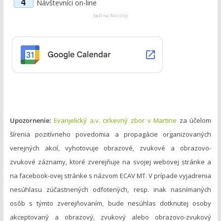
4
Návštevníci on-line
e
g
beží na
WassUp
ó
r
i
e
Upozornenie:
Evanjelický a.v. cirkevný zbor v Martine
za účelom
šírenia pozitívneho povedomia a propagácie organizovaných
verejných akcií, vyhotovuje obrazové, zvukové a obrazovo-
zvukové záznamy, ktoré zverejňuje na svojej webovej stránke a
na facebook-ovej stránke s názvom ECAV MT. V prípade vyjadrenia
nesúhlasu zúčastnených odfotených, resp. inak nasnímaných
osôb s týmto zverejňovaním, bude nesúhlas dotknutej osoby
akceptovaný a obrazový, zvukový alebo obrazovo-zvukový