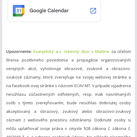
r
i
e
Upozornenie:
Evanjelický a.v. cirkevný zbor v Martine
za účelom
šírenia pozitívneho povedomia a propagácie organizovaných
verejných akcií, vyhotovuje obrazové, zvukové a obrazovo-
zvukové záznamy, ktoré zverejňuje na svojej webovej stránke a
na facebook-ovej stránke s názvom ECAV MT. V prípade vyjadrenia
nesúhlasu zúčastnených odfotených, resp. inak nasnímaných
osôb s týmto zverejňovaním, bude nesúhlas dotknutej osoby
akceptovaný a obrazový, zvukový alebo obrazovo-zvukový
záznam z webového priestoru odstránený. Dotknuté osoby si
môžu uplatňovať svoje práva v zmysle §28 zákona č. zákona č.
18/2018 Z. z. o ochrane osobných údajov. Na základe písomného