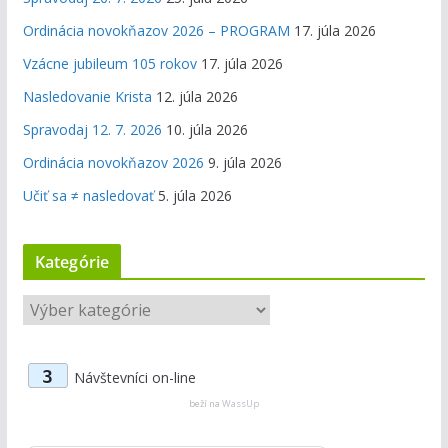
Ordinácia novokňazov 2026 – PROGRAM
17. júla 2026
Vzácne jubileum 105 rokov
17. júla 2026
Nasledovanie Krista
12. júla 2026
Spravodaj 12. 7. 2026
10. júla 2026
Ordinácia novokňazov 2026
9. júla 2026
Učiť sa ≠ nasledovať
5. júla 2026
Kategórie
K
a
t
3
Návštevníci on-line
e
g
beží na
WassUp
ó