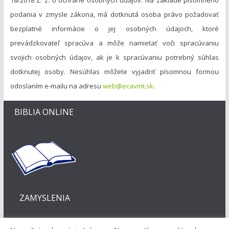
podania v zmysle zákona, má dotknutá osoba právo požadovať
bezplatné informácie o jej osobných údajoch, ktoré
prevádzkovateľ spracúva a môže namietať voči spracúvaniu
svojich osobných údajov, ak je k spracúvaniu potrebný súhlas
dotknutej osoby. Nesúhlas môžete vyjadriť písomnou formou
odoslaním e-mailu na adresu
web@ecavmt.sk
.
BIBLIA ONLINE
ZAMYSLENIA