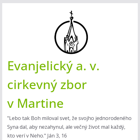
Skip
to
content
Evanjelický a. v.
cirkevný zbor
v Martine
"Lebo tak Boh miloval svet, že svojho jednorodeného
Syna dal, aby nezahynul, ale večný život mal každý,
kto verí v Neho." Ján 3, 16