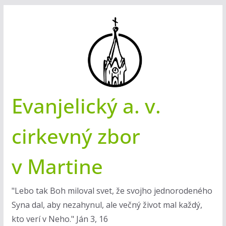
Skip
to
content
Evanjelický a. v.
cirkevný zbor
v Martine
"Lebo tak Boh miloval svet, že svojho jednorodeného
Syna dal, aby nezahynul, ale večný život mal každý,
kto verí v Neho." Ján 3, 16