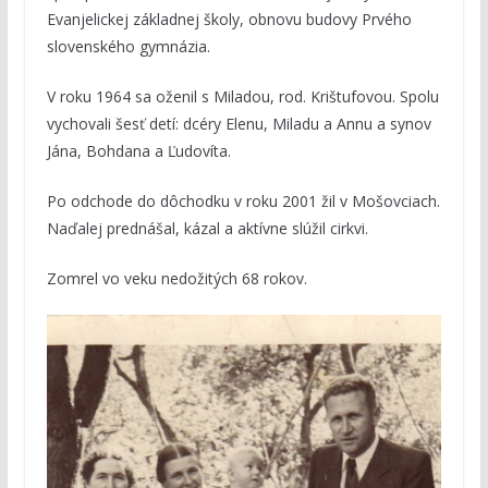
Evanjelickej základnej školy, obnovu budovy Prvého
slovenského gymnázia.
V roku 1964 sa oženil s Miladou, rod. Krištufovou. Spolu
vychovali šesť detí: dcéry Elenu, Miladu a Annu a synov
Jána, Bohdana a Ľudovíta.
Po odchode do dôchodku v roku 2001 žil v Mošovciach.
Naďalej prednášal, kázal a aktívne slúžil cirkvi.
Zomrel vo veku nedožitých 68 rokov.