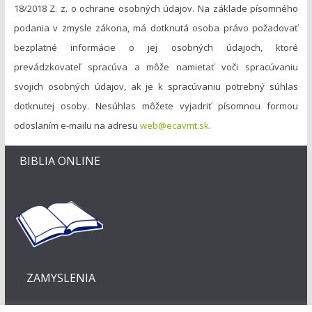
18/2018 Z. z. o ochrane osobných údajov. Na základe písomného
podania v zmysle zákona, má dotknutá osoba právo požadovať
bezplatné informácie o jej osobných údajoch, ktoré
prevádzkovateľ spracúva a môže namietať voči spracúvaniu
svojich osobných údajov, ak je k spracúvaniu potrebný súhlas
dotknutej osoby. Nesúhlas môžete vyjadriť písomnou formou
odoslaním e-mailu na adresu
web@ecavmt.sk
.
BIBLIA ONLINE
ZAMYSLENIA