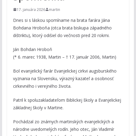
17. januára 2026
martin
Dnes si s láskou spomíname na brata farára Jána
Bohdana Hroboňa (otca brata biskupa západného
dištriktu), ktorý odišiel do večnosti pred 20 rokmi.
Ján Bohdan Hroboň
(* 6. marec 1938, Martin – † 17. január 2006, Martin)
Bol evanjelický farár Evanjelickej cirkvi augsburského
vyznania na Slovensku, výrazný kazateľ a osobnosť
cirkevného i verejného života.
Patril k spoluzakladateľom Biblickej školy a Evanjelickej
základnej školy v Martine.
Pochádzal zo známych martinských evanjelických a
národne uvedomelých rodín. Jeho otec, Ján Vladimír