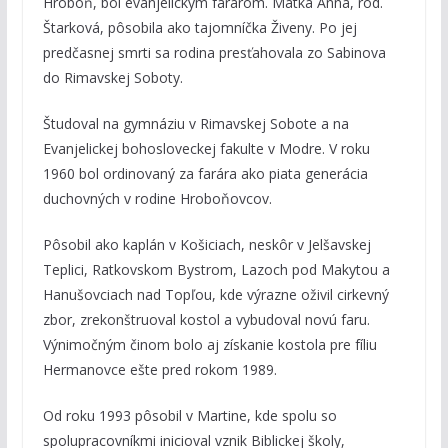
Hroboň, bol evanjelickým farárom. Matka Anna, rod.
Štarková, pôsobila ako tajomníčka Živeny. Po jej
predčasnej smrti sa rodina presťahovala zo Sabinova
do Rimavskej Soboty.
Študoval na gymnáziu v Rimavskej Sobote a na
Evanjelickej bohosloveckej fakulte v Modre. V roku
1960 bol ordinovaný za farára ako piata generácia
duchovných v rodine Hroboňovcov.
Pôsobil ako kaplán v Košiciach, neskôr v Jelšavskej
Teplici, Ratkovskom Bystrom, Lazoch pod Makytou a
Hanušovciach nad Topľou, kde výrazne oživil cirkevný
zbor, zrekonštruoval kostol a vybudoval novú faru.
Výnimočným činom bolo aj získanie kostola pre fíliu
Hermanovce ešte pred rokom 1989.
Od roku 1993 pôsobil v Martine, kde spolu so
spolupracovníkmi inicioval vznik Biblickej školy,