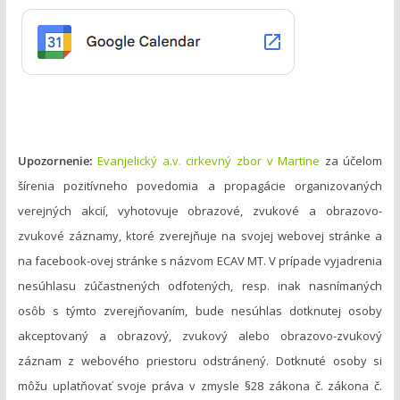
r
i
e
Upozornenie:
Evanjelický a.v. cirkevný zbor v Martine
za účelom
šírenia pozitívneho povedomia a propagácie organizovaných
verejných akcií, vyhotovuje obrazové, zvukové a obrazovo-
zvukové záznamy, ktoré zverejňuje na svojej webovej stránke a
na facebook-ovej stránke s názvom ECAV MT. V prípade vyjadrenia
nesúhlasu zúčastnených odfotených, resp. inak nasnímaných
osôb s týmto zverejňovaním, bude nesúhlas dotknutej osoby
akceptovaný a obrazový, zvukový alebo obrazovo-zvukový
záznam z webového priestoru odstránený. Dotknuté osoby si
môžu uplatňovať svoje práva v zmysle §28 zákona č. zákona č.