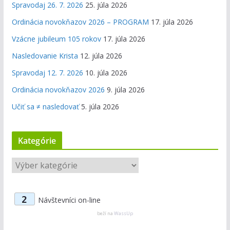
Spravodaj 26. 7. 2026
25. júla 2026
Ordinácia novokňazov 2026 – PROGRAM
17. júla 2026
Vzácne jubileum 105 rokov
17. júla 2026
Nasledovanie Krista
12. júla 2026
Spravodaj 12. 7. 2026
10. júla 2026
Ordinácia novokňazov 2026
9. júla 2026
Učiť sa ≠ nasledovať
5. júla 2026
Kategórie
K
a
t
2
Návštevníci on-line
e
g
beží na
WassUp
ó