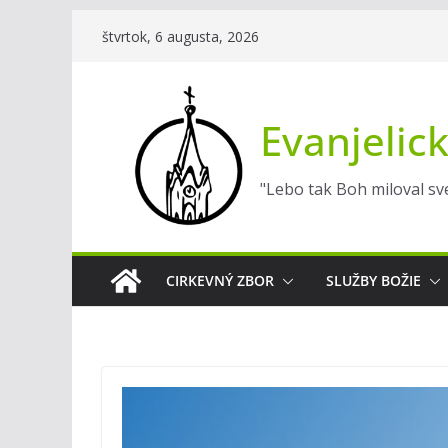
Skip
štvrtok, 6 augusta, 2026
to
content
Evanjelick
"Lebo tak Boh miloval sve
CIRKEVNÝ ZBOR
SLUŽBY BOŽIE