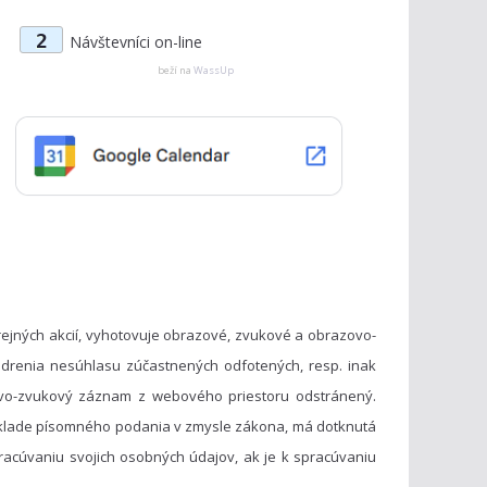
t
2
Návštevníci on-line
e
g
beží na
WassUp
ó
r
i
e
ejných akcií, vyhotovuje obrazové, zvukové a obrazovo-
drenia nesúhlasu zúčastnených odfotených, resp. inak
vo-zvukový záznam z webového priestoru odstránený.
základe písomného podania v zmysle zákona, má dotknutá
acúvaniu svojich osobných údajov, ak je k spracúvaniu