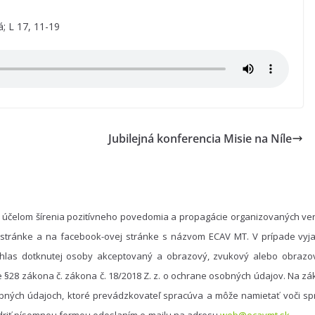
á; L 17, 11-19
Jubilejná konferencia Misie na Níle
 účelom šírenia pozitívneho povedomia a propagácie organizovaných ver
 stránke a na facebook-ovej stránke s názvom ECAV MT. V prípade vyja
hlas dotknutej osoby akceptovaný a obrazový, zvukový alebo obrazo
e §28 zákona č. zákona č. 18/2018 Z. z. o ochrane osobných údajov. Na 
bných údajoch, ktoré prevádzkovateľ spracúva a môže namietať voči spr