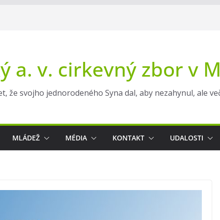
ý a. v. cirkevný zbor v 
t, že svojho jednorodeného Syna dal, aby nezahynul, ale večn
MLÁDEŽ
MÉDIA
KONTAKT
UDALOSTI