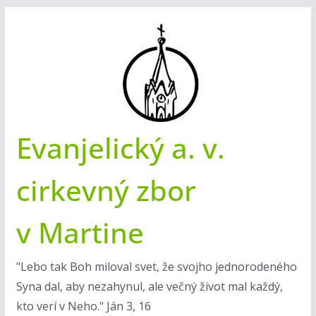
Skip
to
content
Evanjelický a. v.
cirkevný zbor
v Martine
"Lebo tak Boh miloval svet, že svojho jednorodeného
Syna dal, aby nezahynul, ale večný život mal každý,
kto verí v Neho." Ján 3, 16