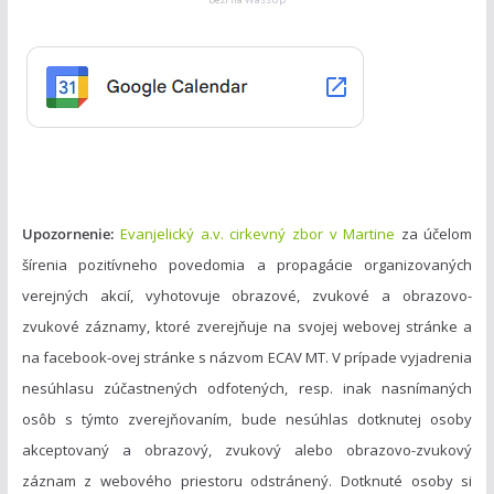
g
ó
r
i
e
Upozornenie:
Evanjelický a.v. cirkevný zbor v Martine
za účelom
šírenia pozitívneho povedomia a propagácie organizovaných
verejných akcií, vyhotovuje obrazové, zvukové a obrazovo-
zvukové záznamy, ktoré zverejňuje na svojej webovej stránke a
na facebook-ovej stránke s názvom ECAV MT. V prípade vyjadrenia
nesúhlasu zúčastnených odfotených, resp. inak nasnímaných
osôb s týmto zverejňovaním, bude nesúhlas dotknutej osoby
akceptovaný a obrazový, zvukový alebo obrazovo-zvukový
záznam z webového priestoru odstránený. Dotknuté osoby si