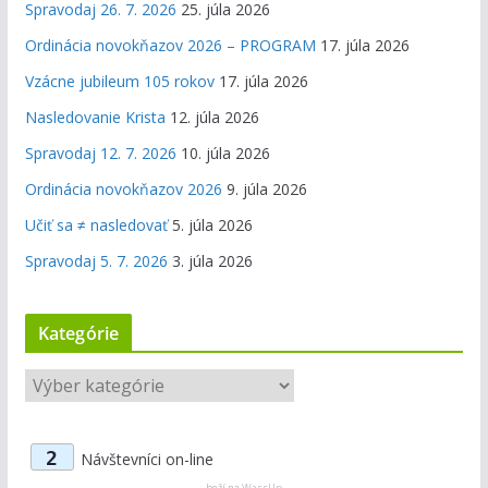
Spravodaj 26. 7. 2026
25. júla 2026
Ordinácia novokňazov 2026 – PROGRAM
17. júla 2026
Vzácne jubileum 105 rokov
17. júla 2026
Nasledovanie Krista
12. júla 2026
Spravodaj 12. 7. 2026
10. júla 2026
Ordinácia novokňazov 2026
9. júla 2026
Učiť sa ≠ nasledovať
5. júla 2026
Spravodaj 5. 7. 2026
3. júla 2026
Kategórie
K
a
t
2
Návštevníci on-line
e
beží na
WassUp