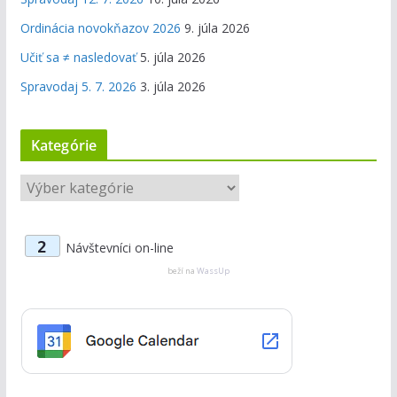
Ordinácia novokňazov 2026
9. júla 2026
Učiť sa ≠ nasledovať
5. júla 2026
Spravodaj 5. 7. 2026
3. júla 2026
Kategórie
K
a
t
2
Návštevníci on-line
e
g
beží na
WassUp
ó
r
i
e