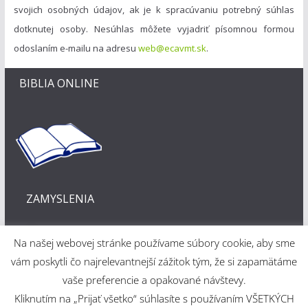
svojich osobných údajov, ak je k spracúvaniu potrebný súhlas
dotknutej osoby. Nesúhlas môžete vyjadriť písomnou formou
odoslaním e-mailu na adresu
web@ecavmt.sk
.
BIBLIA ONLINE
ZAMYSLENIA
Na našej webovej stránke používame súbory cookie, aby sme
vám poskytli čo najrelevantnejší zážitok tým, že si zapamätáme
vaše preferencie a opakované návštevy.
Kliknutím na „Prijať všetko“ súhlasíte s používaním VŠETKÝCH
Webové riešenie