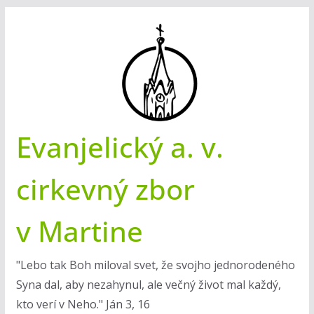
Skip
to
content
Evanjelický a. v.
cirkevný zbor
v Martine
"Lebo tak Boh miloval svet, že svojho jednorodeného
Syna dal, aby nezahynul, ale večný život mal každý,
kto verí v Neho." Ján 3, 16