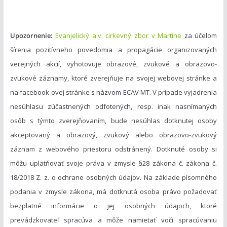
Upozornenie:
Evanjelický a.v. cirkevný zbor v Martine
za účelom
šírenia pozitívneho povedomia a propagácie organizovaných
verejných akcií, vyhotovuje obrazové, zvukové a obrazovo-
zvukové záznamy, ktoré zverejňuje na svojej webovej stránke a
na facebook-ovej stránke s názvom ECAV MT. V prípade vyjadrenia
nesúhlasu zúčastnených odfotených, resp. inak nasnímaných
osôb s týmto zverejňovaním, bude nesúhlas dotknutej osoby
akceptovaný a obrazový, zvukový alebo obrazovo-zvukový
záznam z webového priestoru odstránený. Dotknuté osoby si
môžu uplatňovať svoje práva v zmysle §28 zákona č. zákona č.
18/2018 Z. z. o ochrane osobných údajov. Na základe písomného
podania v zmysle zákona, má dotknutá osoba právo požadovať
bezplatné informácie o jej osobných údajoch, ktoré
prevádzkovateľ spracúva a môže namietať voči spracúvaniu