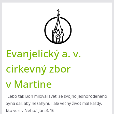
Skip
to
content
Evanjelický a. v.
cirkevný zbor
v Martine
"Lebo tak Boh miloval svet, že svojho jednorodeného
Syna dal, aby nezahynul, ale večný život mal každý,
kto verí v Neho." Ján 3, 16