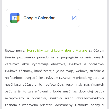
ó
r
i
e
Upozornenie:
Evanjelický a.v. cirkevný zbor v Martine
za účelom
šírenia pozitívneho povedomia a propagácie organizovaných
verejných akcií, vyhotovuje obrazové, zvukové a obrazovo-
zvukové záznamy, ktoré zverejňuje na svojej webovej stránke a
na facebook-ovej stránke s názvom ECAV MT. V prípade vyjadrenia
nesúhlasu zúčastnených odfotených, resp. inak nasnímaných
osôb s týmto zverejňovaním, bude nesúhlas dotknutej osoby
akceptovaný a obrazový, zvukový alebo obrazovo-zvukový
záznam z webového priestoru odstránený. Dotknuté osoby si