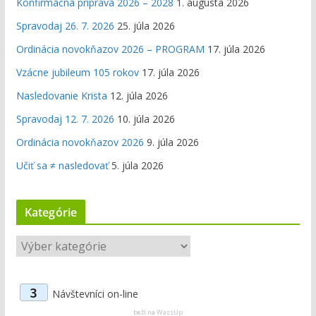
Konfirmačná príprava 2026 – 2028
1. augusta 2026
Spravodaj 26. 7. 2026
25. júla 2026
Ordinácia novokňazov 2026 – PROGRAM
17. júla 2026
Vzácne jubileum 105 rokov
17. júla 2026
Nasledovanie Krista
12. júla 2026
Spravodaj 12. 7. 2026
10. júla 2026
Ordinácia novokňazov 2026
9. júla 2026
Učiť sa ≠ nasledovať
5. júla 2026
Kategórie
K
a
t
3
Návštevníci on-line
e
g
beží na
WassUp