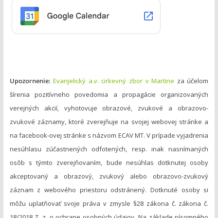
r
i
e
Upozornenie:
Evanjelický a.v. cirkevný zbor v Martine
za účelom
šírenia pozitívneho povedomia a propagácie organizovaných
verejných akcií, vyhotovuje obrazové, zvukové a obrazovo-
zvukové záznamy, ktoré zverejňuje na svojej webovej stránke a
na facebook-ovej stránke s názvom ECAV MT. V prípade vyjadrenia
nesúhlasu zúčastnených odfotených, resp. inak nasnímaných
osôb s týmto zverejňovaním, bude nesúhlas dotknutej osoby
akceptovaný a obrazový, zvukový alebo obrazovo-zvukový
záznam z webového priestoru odstránený. Dotknuté osoby si
môžu uplatňovať svoje práva v zmysle §28 zákona č. zákona č.
18/2018 Z. z. o ochrane osobných údajov. Na základe písomného