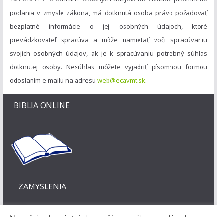
podania v zmysle zákona, má dotknutá osoba právo požadovať
bezplatné informácie o jej osobných údajoch, ktoré
prevádzkovateľ spracúva a môže namietať voči spracúvaniu
svojich osobných údajov, ak je k spracúvaniu potrebný súhlas
dotknutej osoby. Nesúhlas môžete vyjadriť písomnou formou
odoslaním e-mailu na adresu
web@ecavmt.sk
.
BIBLIA ONLINE
ZAMYSLENIA