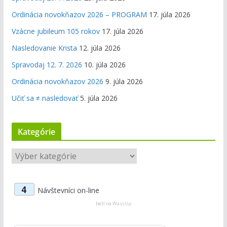
Ordinácia novokňazov 2026 – PROGRAM
17. júla 2026
Vzácne jubileum 105 rokov
17. júla 2026
Nasledovanie Krista
12. júla 2026
Spravodaj 12. 7. 2026
10. júla 2026
Ordinácia novokňazov 2026
9. júla 2026
Učiť sa ≠ nasledovať
5. júla 2026
Kategórie
K
a
t
4
Návštevníci on-line
e
g
beží na
WassUp
ó