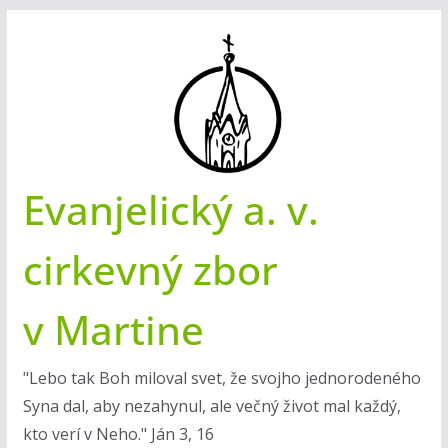
Skip
to
content
Evanjelický a. v.
cirkevný zbor
v Martine
"Lebo tak Boh miloval svet, že svojho jednorodeného
Syna dal, aby nezahynul, ale večný život mal každý,
kto verí v Neho." Ján 3, 16