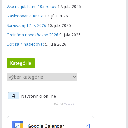
Vzácne jubileum 105 rokov
17. júla 2026
Nasledovanie Krista
12. júla 2026
Spravodaj 12. 7. 2026
10. júla 2026
Ordinácia novokňazov 2026
9. júla 2026
Učiť sa ≠ nasledovať
5. júla 2026
Kategórie
K
a
t
4
Návštevníci on-line
e
g
beží na
WassUp
ó
r
i