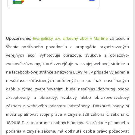
e
Upozornenie:
Evanjelický a.v. cirkevný zbor v Martine
za účelom
šírenia pozitívneho povedomia a propagácie organizovaných
verejných akcií, vyhotovuje obrazové, zvukové a obrazovo-
zvukové záznamy, ktoré zverejňuje na svojej webovej stránke a
na facebook-ovej stránke s názvom ECAV MT. V prípade vyjadrenia
nesúhlasu zúčastnených odfotených, resp. inak nasnímaných
osôb s týmto zverejňovaním, bude nesúhlas dotknutej osoby
akceptovaný a obrazový, zvukový alebo obrazovo-zvukový
záznam z webového priestoru odstránený. Dotknuté osoby si
môžu uplatňovať svoje práva v zmysle §28 zákona č. zákona č.
18/2018 Z. z. o ochrane osobných údajov. Na základe písomného
podania v zmysle zákona, má dotknutá osoba právo požadovať