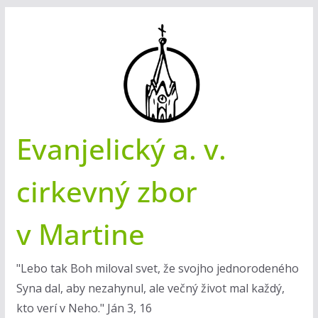
Skip
to
content
Evanjelický a. v.
cirkevný zbor
v Martine
"Lebo tak Boh miloval svet, že svojho jednorodeného
Syna dal, aby nezahynul, ale večný život mal každý,
kto verí v Neho." Ján 3, 16