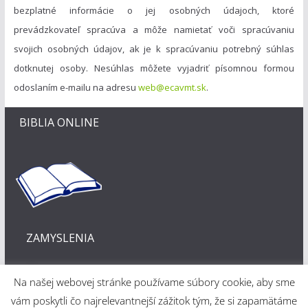
bezplatné informácie o jej osobných údajoch, ktoré
prevádzkovateľ spracúva a môže namietať voči spracúvaniu
svojich osobných údajov, ak je k spracúvaniu potrebný súhlas
dotknutej osoby. Nesúhlas môžete vyjadriť písomnou formou
odoslaním e-mailu na adresu
web@ecavmt.sk
.
BIBLIA ONLINE
ZAMYSLENIA
Na našej webovej stránke používame súbory cookie, aby sme
vám poskytli čo najrelevantnejší zážitok tým, že si zapamätáme