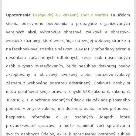
Upozornenie:
Evanjelický a.v. cirkevný zbor v Martine
za účelom
šírenia pozitívneho povedomia a propagácie organizovaných
verejných akcií, vyhotovuje obrazové, zvukové a obrazovo-
zvukové záznamy, ktoré zverejňuje na svojej webovej stránke a
na facebook-ovej stránke s názvom ECAV MT. V prípade vyjadrenia
nesúhlasu zúčastnených odfotených, resp. inak nasnímaných
osôb s týmto zverejňovaním, bude nesúhlas dotknutej osoby
akceptovaný a obrazový, zvukový alebo obrazovo-zvukový
záznam z webového priestoru odstránený. Dotknuté osoby si
môžu uplatňovať svoje práva v zmysle §28 zákona č. zákona č.
18/2018 Z. z. o ochrane osobných údajov. Na základe písomného
podania v zmysle zákona, má dotknutá osoba právo požadovať
bezplatné informácie o jej osobných údajoch, ktoré
prevádzkovateľ spracúva a môže namietať voči spracúvaniu
svojich osobných údajov, ak je k spracúvaniu potrebný súhlas