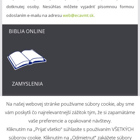
dotknutej osoby. Nesúhlas môžete vyjadriť písomnou formou
odoslaním e-mailu na adresu
web@ecavmt.sk
.
BIBLIA ONLINE
ZAMYSLENIA
Na našej webovej stránke používame súbory cookie, aby sme
vám poskytli čo najrelevantnejší zážitok tým, že si zapamätáme
vaše preferencie a opakované návštevy.
Kliknutím na „Prijať všetko“ súhlasíte s používaním VŠETKÝCH
Webové riešenie
súborov cookie. Kliknutím na „Odmietnuť“ zakážete súbory