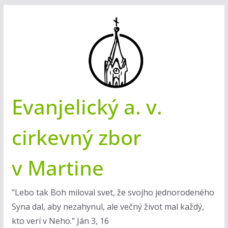
Skip
to
content
Evanjelický a. v.
cirkevný zbor
v Martine
"Lebo tak Boh miloval svet, že svojho jednorodeného
Syna dal, aby nezahynul, ale večný život mal každý,
kto verí v Neho." Ján 3, 16