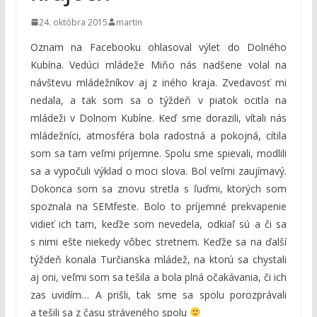
24. októbra 2015
martin
Oznam na Facebooku ohlasoval výlet do Dolného
Kubína. Vedúci mládeže Miňo nás nadšene volal na
návštevu mládežníkov aj z iného kraja. Zvedavosť mi
nedala, a tak som sa o týždeň v piatok ocitla na
mládeži v Dolnom Kubíne. Keď sme dorazili, vítali nás
mládežníci, atmosféra bola radostná a pokojná, cítila
som sa tam veľmi príjemne. Spolu sme spievali, modlili
sa a vypočuli výklad o moci slova. Bol veľmi zaujímavý.
Dokonca som sa znovu stretla s ľuďmi, ktorých som
spoznala na SEMfeste. Bolo to príjemné prekvapenie
vidieť ich tam, keďže som nevedela, odkiaľ sú a či sa
s nimi ešte niekedy vôbec stretnem. Keďže sa na ďalší
týždeň konala Turčianska mládež, na ktorú sa chystali
aj oni, veľmi som sa tešila a bola plná očakávania, či ich
zas uvidím… A prišli, tak sme sa spolu porozprávali
a tešili sa z času stráveného spolu