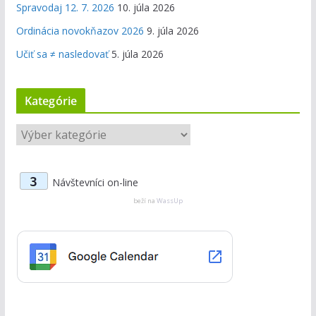
Spravodaj 12. 7. 2026
10. júla 2026
Ordinácia novokňazov 2026
9. júla 2026
Učiť sa ≠ nasledovať
5. júla 2026
Kategórie
K
a
t
3
Návštevníci on-line
e
g
beží na
WassUp
ó
r
i
e