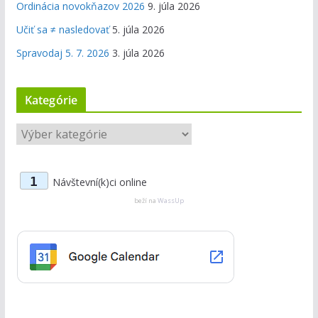
Ordinácia novokňazov 2026
9. júla 2026
Učiť sa ≠ nasledovať
5. júla 2026
Spravodaj 5. 7. 2026
3. júla 2026
Kategórie
K
a
t
1
Návštevní(k)ci online
e
g
beží na
WassUp
ó
r
i
e