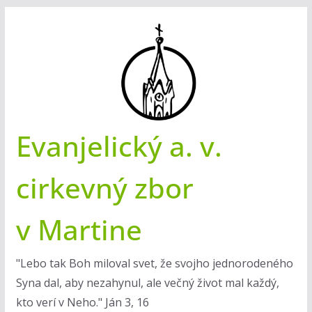
Skip
to
content
Evanjelický a. v.
cirkevný zbor
v Martine
"Lebo tak Boh miloval svet, že svojho jednorodeného
Syna dal, aby nezahynul, ale večný život mal každý,
kto verí v Neho." Ján 3, 16