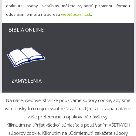
dotknutej osoby. Nesúhlas môžete vyjadriť písomnou formou
odoslaním e-mailu na adresu
web@ecavmt.sk
.
BIBLIA ONLINE
ZAMYSLENIA
Na našej webovej stránke používame súbory cookie, aby sme
vám poskytli čo najrelevantnejší zážitok tým, že si zapamätáme
vaše preferencie a opakované návštevy.
Kliknutím na „Prijať všetko“ súhlasíte s používaním VŠETKÝCH
Webové riešenie
súborov cookie. Kliknutím na „Odmietnuť“ zakážete súbory