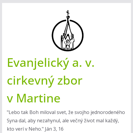
Skip
to
content
Evanjelický a. v.
cirkevný zbor
v Martine
"Lebo tak Boh miloval svet, že svojho jednorodeného
Syna dal, aby nezahynul, ale večný život mal každý,
kto verí v Neho." Ján 3, 16