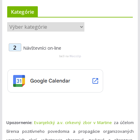
Kategórie
K
a
t
2
Návštevníci on-line
e
g
beží na
WassUp
ó
r
i
e
Upozornenie:
Evanjelický a.v. cirkevný zbor v Martine
za účelom
šírenia pozitívneho povedomia a propagácie organizovaných
verejných akcií, vyhotovuje obrazové, zvukové a obrazovo-