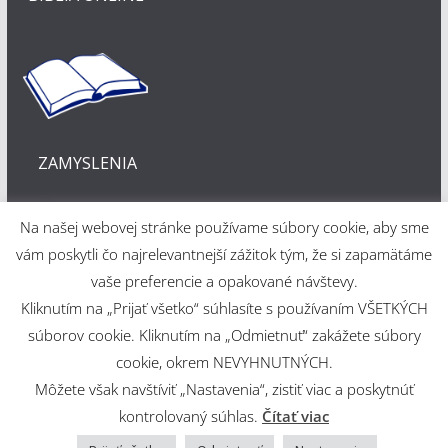
ZAMYSLENIA
Na našej webovej stránke používame súbory cookie, aby sme
vám poskytli čo najrelevantnejší zážitok tým, že si zapamätáme
vaše preferencie a opakované návštevy.
Kliknutím na „Prijať všetko“ súhlasíte s používaním VŠETKÝCH
Webové riešenie
súborov cookie. Kliknutím na „Odmietnuť“ zakážete súbory
cookie, okrem NEVYHNUTNÝCH.
Martin Šajdák
Môžete však navštíviť „Nastavenia“, zistiť viac a poskytnúť
kontrolovaný súhlas.
Čítať viac
Copyright © 2026
Evanjelický a. v. cirkevný zbor v Martine
.
Powered by
ColorMag
and
WordPress
.