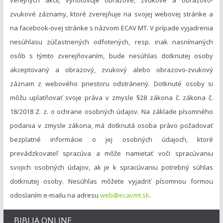
zvukové záznamy, ktoré zverejňuje na svojej webovej stránke a
na facebook-ovej stránke s názvom ECAV MT. V prípade vyjadrenia
nesúhlasu zúčastnených odfotených, resp. inak nasnímaných
osôb s týmto zverejňovaním, bude nesúhlas dotknutej osoby
akceptovaný a obrazový, zvukový alebo obrazovo-zvukový
záznam z webového priestoru odstránený. Dotknuté osoby si
môžu uplatňovať svoje práva v zmysle §28 zákona č. zákona č.
18/2018 Z. z. o ochrane osobných údajov. Na základe písomného
podania v zmysle zákona, má dotknutá osoba právo požadovať
bezplatné informácie o jej osobných údajoch, ktoré
prevádzkovateľ spracúva a môže namietať voči spracúvaniu
svojich osobných údajov, ak je k spracúvaniu potrebný súhlas
dotknutej osoby. Nesúhlas môžete vyjadriť písomnou formou
odoslaním e-mailu na adresu
web@ecavmt.sk
.
BIBLIA ONLINE