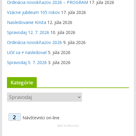
Ordinácia novokňazov 2026 – PROGRAM
17. júla 2026
Vzácne jubileum 105 rokov
17. júla 2026
Nasledovanie Krista
12. júla 2026
Spravodaj 12. 7. 2026
10. júla 2026
Ordinácia novokňazov 2026
9. júla 2026
Učiť sa ≠ nasledovať
5. júla 2026
Spravodaj 5. 7. 2026
3. júla 2026
Kategórie
K
a
t
2
Návštevníci on-line
e
g
beží na
WassUp
ó