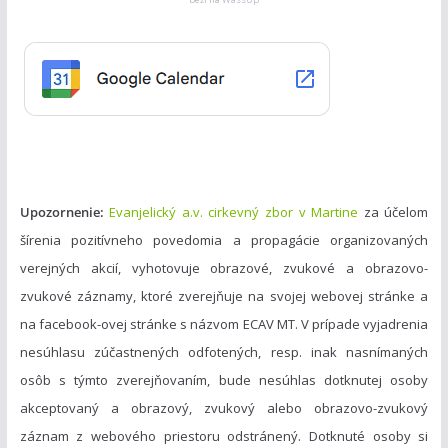
g
o
r
i
e
s
Upozornenie:
Evanjelický a.v. cirkevný zbor v Martine
za účelom
šírenia pozitívneho povedomia a propagácie organizovaných
verejných akcií, vyhotovuje obrazové, zvukové a obrazovo-
zvukové záznamy, ktoré zverejňuje na svojej webovej stránke a
na facebook-ovej stránke s názvom ECAV MT. V prípade vyjadrenia
nesúhlasu zúčastnených odfotených, resp. inak nasnímaných
osôb s týmto zverejňovaním, bude nesúhlas dotknutej osoby
akceptovaný a obrazový, zvukový alebo obrazovo-zvukový
záznam z webového priestoru odstránený. Dotknuté osoby si