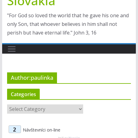
Slovakia
"For God so loved the world that he gave his one and
only Son, that whoever believes in him shall not
perish but have eternal life." John 3, 16
Author:
paulinka
Categories
C
a
t
2
Návštevníci on-line
e
beží na
WassUp