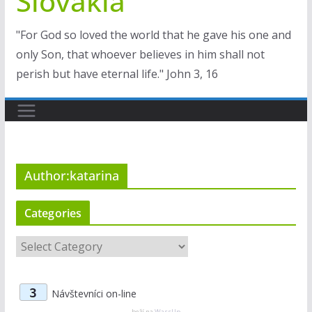
Slovakia
"For God so loved the world that he gave his one and
only Son, that whoever believes in him shall not
perish but have eternal life." John 3, 16
Author:
katarina
Categories
C
a
t
3
Návštevníci on-line
e
beží na
WassUp