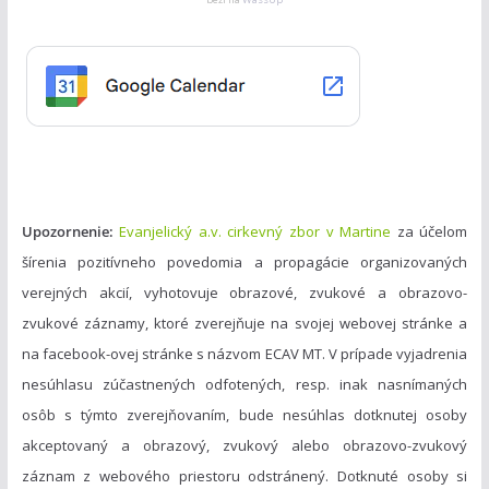
g
o
r
i
e
s
Upozornenie:
Evanjelický a.v. cirkevný zbor v Martine
za účelom
šírenia pozitívneho povedomia a propagácie organizovaných
verejných akcií, vyhotovuje obrazové, zvukové a obrazovo-
zvukové záznamy, ktoré zverejňuje na svojej webovej stránke a
na facebook-ovej stránke s názvom ECAV MT. V prípade vyjadrenia
nesúhlasu zúčastnených odfotených, resp. inak nasnímaných
osôb s týmto zverejňovaním, bude nesúhlas dotknutej osoby
akceptovaný a obrazový, zvukový alebo obrazovo-zvukový
záznam z webového priestoru odstránený. Dotknuté osoby si