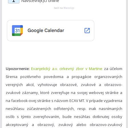
1
Návštevní(k)ci online
e
g
beží na
WassUp
o
r
i
e
n
Upozornenie:
Evanjelický a.v. cirkevný zbor v Martine
za účelom
šírenia pozitívneho povedomia a propagácie organizovaných
verejných akcií, vyhotovuje obrazové, zvukové a obrazovo-
zvukové záznamy, ktoré zverejňuje na svojej webovej stránke a
na facebook-ovej stránke s názvom ECAV MT. V prípade vyjadrenia
nesúhlasu zúčastnených odfotených, resp. inak nasnímaných
osôb s týmto zverejňovaním, bude nesúhlas dotknutej osoby
akceptovaný a obrazový, zvukový alebo obrazovo-zvukový