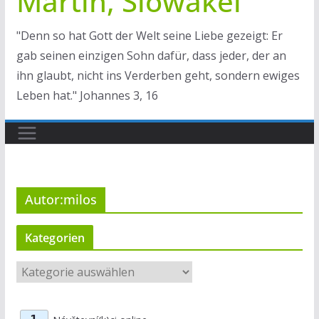
Martin, Slowakei
"Denn so hat Gott der Welt seine Liebe gezeigt: Er
gab seinen einzigen Sohn dafür, dass jeder, der an
ihn glaubt, nicht ins Verderben geht, sondern ewiges
Leben hat." Johannes 3, 16
Autor:
milos
Kategorien
K
a
t