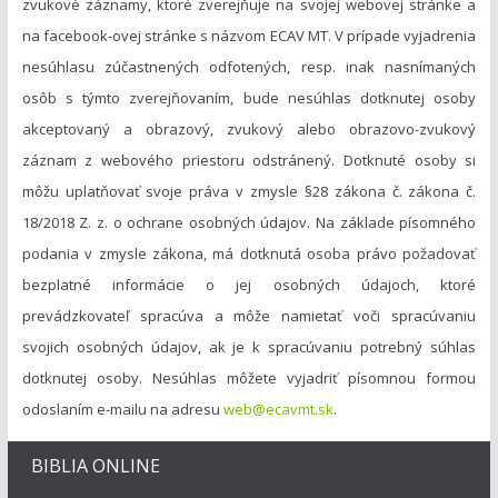
zvukové záznamy, ktoré zverejňuje na svojej webovej stránke a
na facebook-ovej stránke s názvom ECAV MT. V prípade vyjadrenia
nesúhlasu zúčastnených odfotených, resp. inak nasnímaných
osôb s týmto zverejňovaním, bude nesúhlas dotknutej osoby
akceptovaný a obrazový, zvukový alebo obrazovo-zvukový
záznam z webového priestoru odstránený. Dotknuté osoby si
môžu uplatňovať svoje práva v zmysle §28 zákona č. zákona č.
18/2018 Z. z. o ochrane osobných údajov. Na základe písomného
podania v zmysle zákona, má dotknutá osoba právo požadovať
bezplatné informácie o jej osobných údajoch, ktoré
prevádzkovateľ spracúva a môže namietať voči spracúvaniu
svojich osobných údajov, ak je k spracúvaniu potrebný súhlas
dotknutej osoby. Nesúhlas môžete vyjadriť písomnou formou
odoslaním e-mailu na adresu
web@ecavmt.sk
.
BIBLIA ONLINE