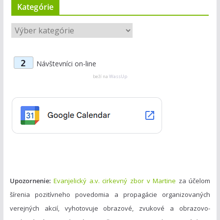
Kategórie
K
a
t
2
Návštevníci on-line
e
g
beží na
WassUp
ó
r
i
e
Upozornenie:
Evanjelický a.v. cirkevný zbor v Martine
za účelom
šírenia pozitívneho povedomia a propagácie organizovaných
verejných akcií, vyhotovuje obrazové, zvukové a obrazovo-