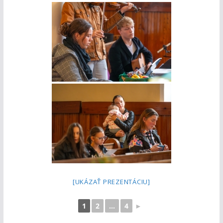
[UKÁZAŤ PREZENTÁCIU]
1
2
...
4
►