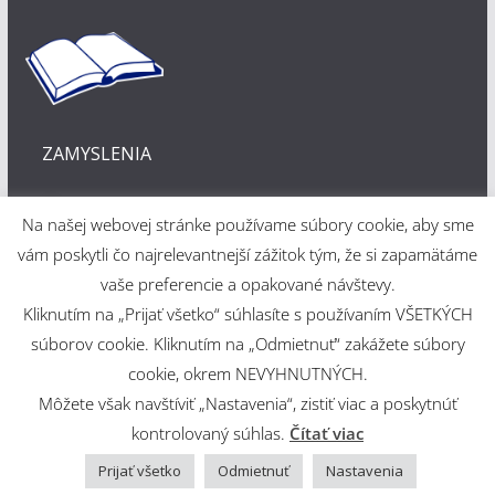
ZAMYSLENIA
Na našej webovej stránke používame súbory cookie, aby sme
vám poskytli čo najrelevantnejší zážitok tým, že si zapamätáme
vaše preferencie a opakované návštevy.
Kliknutím na „Prijať všetko“ súhlasíte s používaním VŠETKÝCH
Webové riešenie
súborov cookie. Kliknutím na „Odmietnuť“ zakážete súbory
cookie, okrem NEVYHNUTNÝCH.
Martin Šajdák
Môžete však navštíviť „Nastavenia“, zistiť viac a poskytnúť
kontrolovaný súhlas.
Čítať viac
Copyright © 2026
Evanjelický a. v. cirkevný zbor v Martine
.
Powered by
ColorMag
and
WordPress
.
Prijať všetko
Odmietnuť
Nastavenia