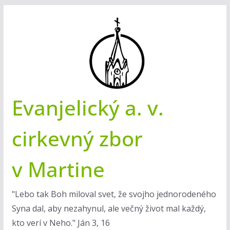
Skip
to
content
Evanjelický a. v.
cirkevný zbor
v Martine
"Lebo tak Boh miloval svet, že svojho jednorodeného
Syna dal, aby nezahynul, ale večný život mal každý,
kto verí v Neho." Ján 3, 16